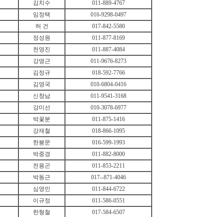
김치수
011-889-4767
임정택
016-9298-0497
허 건
017-842-5580
정성원
011-877-8169
천영진
011-887-4084
강명근
011-9676-8273
김정규
018-592-7766
김영국
010-6804-0416
신창남
011-9541-3168
강미선
010-3078-6977
박꽃분
011-875-1416
강재철
018-866-1095
한봉문
016-599-1993
박중경
011-882-8000
전용곤
011-853-2211
박동근
017--871-4046
심영민
011-844-6722
이규정
011-586-0551
한형철
017-584-6507