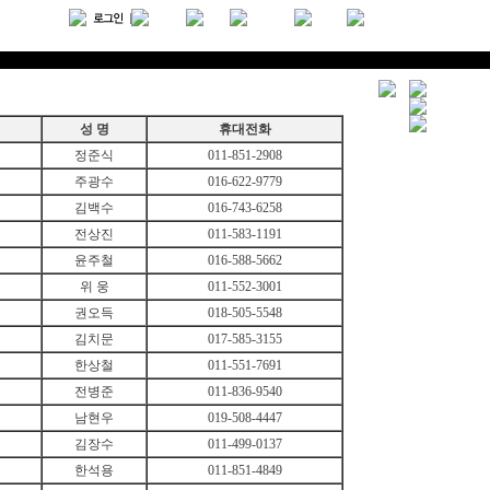
성 명
휴대전화
정준식
011-851-2908
주광수
016-622-9779
김백수
016-743-6258
전상진
011-583-1191
윤주철
016-588-5662
위 웅
011-552-3001
권오득
018-505-5548
김치문
017-585-3155
한상철
011-551-7691
전병준
011-836-9540
남현우
019-508-4447
김장수
011-499-0137
한석용
011-851-4849