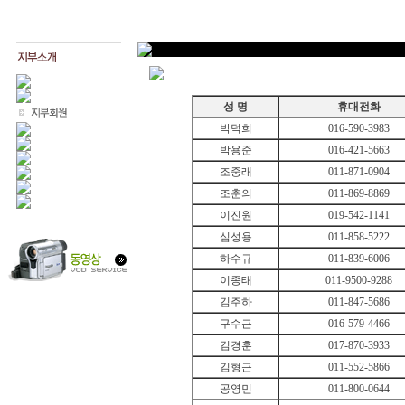
성 명
휴대전화
박덕희
016-590-3983
박용준
016-421-5663
조중래
011-871-0904
조춘의
011-869-8869
이진원
019-542-1141
심성용
011-858-5222
하수규
011-839-6006
이종태
011-9500-9288
김주하
011-847-5686
구수근
016-579-4466
김경훈
017-870-3933
김형근
011-552-5866
공영민
011-800-0644