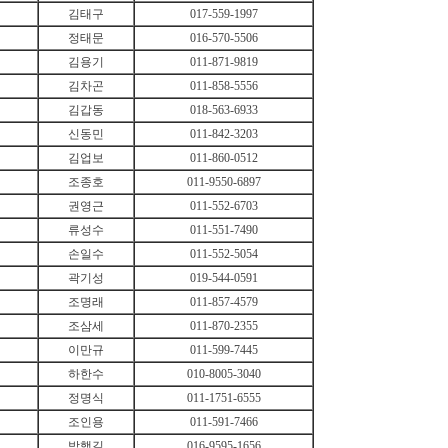
김태구
017-559-1997
정태문
016-570-5506
김용기
011-871-9819
김차곤
011-858-5556
김갑동
018-563-6933
신동민
011-842-3203
김업보
011-860-0512
조종호
011-9550-6897
권영근
011-552-6703
류성수
011-551-7490
손일수
011-552-5054
곽기성
019-544-0591
조명래
011-857-4579
조삼세
011-870-2355
이만규
011-599-7445
하한수
010-8005-3040
정명식
011-1751-6555
조인용
011-591-7466
박행길
016-9595-1656