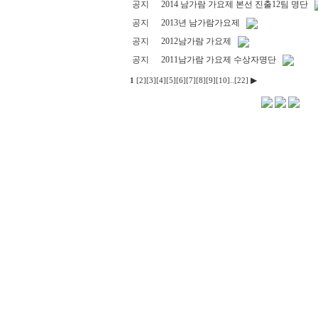
공지
2014 남가람 가요제 본선 진출12팀 명단
공지
2013년 남가람가요제
공지
2012남가람 가요제
공지
2011남가람 가요제 수상자명단
▶
1
[2]
[3]
[4]
[5]
[6]
[7]
[8]
[9]
[10]
..
[22]