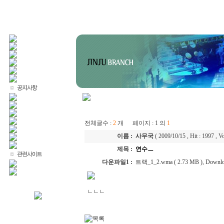
전체글수 :
2
개 페이지 : 1 의
1
이름 :
사무국
(
2009/10/15
, Hit : 1997 , Vo
제목 :
연수ㅡ
다운파일1 :
트랙_1_2.wma ( 2.73 MB ), Downlo
ㄴㄴㄴ