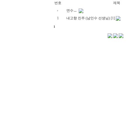
번호
제목
연수ㅡ
1
내고향 진주 (남인수 선생님)
[1]
1