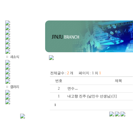
전체글수 :
2
개 페이지 : 1 의
1
번호
제목
2
연수ㅡ
1
내고향 진주 (남인수 선생님)
[1]
1