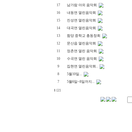
17
남가람 야외 음악회
16
내동면 열린음악회
15
진성면 열린음악회
14
대곡면 열린음악회
13
함양 중학교 총동창회
12
문산읍 열린음악회
11
정촌면 열린 음악회
10
수곡면 열린 음악회
9
집현면 열린음악회..
8
5월10일...
7
5월6일~8일까지...
1
[2]