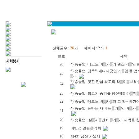
전체글수 :
26
개 페이지 : 2 의
1
번호
제목
26
*) 승율업..테크노 바▒카▒라 원조 게▒임
*) 승율업..경축!! 캐나다공인 게▒임 플 
25
▒라
*) 승율업..멋진 만남 최고의 라▒이▒브 
24
23
*) 승율업..최고의 승리를 당신께!! 라▒
22
*) 승율업..테크노 바▒카▒라 고 확~ 바꼈어
*) 승율업..돈따는 재미 온▒라▒인 바▒카
21
20
*) 승율업.. 실▒시▒간 바▒카▒라 대박을
19
이반성 열린음악회
18
제4회 금산 가요제